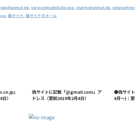
riaki@animat.ink
,
service@sellsbotjp.live
,
charity@animat.ink
,
untaro@repo
kyo
,
偽サイト
,
偽サイトのメール
2019/8/7
2019/8/14
co.jp」
偽サイトに記載「@gmail.com」ア
●偽サイト
月4日）
ドレス（更新2019年2月4日）
4月～)：更