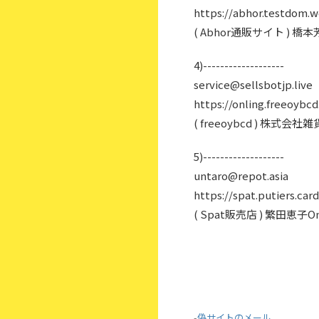
https://abhor.testdom.w
( Abhor通販サイト )
4)-------------------
service@sellsbotjp.live
https://onling.freeoybcd.
( freeoybcd ) 株
5)-------------------
untaro@repot.asia
https://spat.putiers.card
( Spat販売店 ) 繁田恵子
-
偽サイトのメール