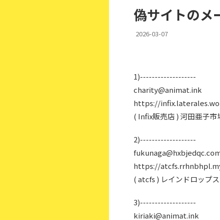
偽サイトのメー
2026-03-07
1)-------------------
charity@animat.ink
https://infix.laterales.wo
( Infix販売店 ) 河田
2)-------------------
fukunaga@hxbjedqc.co
https://atcfs.rrhnbhpl.m
( atcfs ) レインドロ
3)-------------------
kiriaki@animat.ink