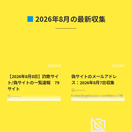
■
2026年8月の最新収集
2026/8/8
2026/8/7
【2026年8月8日】詐欺サイ
偽サイトのメールアドレ
ト/偽サイトの一覧速報 79
ス：2026年8月7日収集
サイト
1)---------
foster@ggleason.comhttps://dh
1)---------
sua.iwquw.click/( reflect ) 株式会
https://buytop.belthx.click/HOO
社すいずさ と名乗る偽サイト 2)--
MU株式会社ピュアモードストア
-------
と名乗る偽サイト東京都渋谷区
fought@amclaughlin.barhttps://
buybox@bestphimvs.live 2)-------
xgieboi.zivmax.click/( LisaShop )
--
株式会社てらしゆ と名乗る偽サ
https://buytop.lizfreelabc.click/