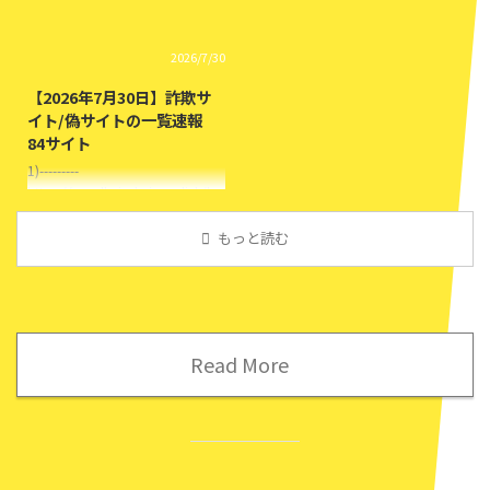
zivmax.click/( リサストア ) 合同
https://uscd.zivmax.click/リサス
会社やか福 と名乗る偽サイト 3)--
トア合同会社やか福 と名乗る偽
2026/7/30
-------
サイト福岡県柳川市
attach@hattie.clickhttps://curajq
assert@dsenger.cfd 3)---------
【2026年7月30日】詐欺サ
d.vilxhtn.click/( 3UM3A ) 合同会
https://curajqd.vilxhtn.click/3UM
イト/偽サイトの一覧速報
社くいひさ と名乗 ...
3A合同会社くいひさ と名乗る偽
84サイト
サイト岐阜県羽島郡岐南町
attach@ ...
1)---------
https://onsell.nicehyipar.click/ho
omu株式会社日常の百貨 と名
乗る偽サイト福井県福井市
もっと読む
buybox@ludoloveov.live 2)-------
--
https://wqkacr.xalvd.click/lucysh
op合同会社たかふじ と名乗る
偽サイト 群馬県前橋市
Read More
death@hattie.click 3)---------
https://cess.batagent.click/販売
店株式会社パーツボックスシステ
ムジャパン と名乗る ...