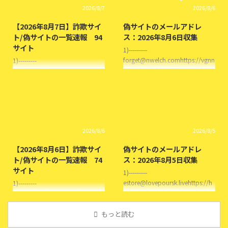
2026/8/7
2026/8/6
イト 3)---------
Market株式会社雑貨の陽だまり
koichi@itbmmnlw.comhttps://x
と名乗る偽サイト東京都八王子市
【2026年8月7日】詐欺サイ
偽サイトのメールアドレ
ukpp.fbeazpgf.shop/( Xukpp )
buybox@bestphimvs.live 3)-------
ト/偽サイトの一覧速報 94
ス：2026年8月6日収集
株式会社ミネター ...
--
サイト
https://cute.lizfreelabc.click/Sho
1)---------
ppu株式会社しあわせモード ...
forget@nwelch.comhttps://vgnn
1)---------
h.ymdvj.click/( A-Store ) 株式会社
https://atbsaleslmp.click/Market
めすだみ と名乗る偽サイト 2)-----
株式会社グッドラックストア と
----
名乗る偽サイト東京都渋谷区
given@jstehr.comhttps://ttihiuep
buybox@bestphimvs.live 2)-------
.julietw.click/( Yogurteria ) 有限会
--
社塘兰) と名乗る偽サイト 3)-------
https://salenow.marthx.click/TAN
2026/8/6
2026/8/5
--
OSHI株式会社ウォームライフ と
glass@nwelch.comhttps://tedsu.
名乗る偽サイト大阪府大阪市
【2026年8月6日】詐欺サイ
偽サイトのメールアドレ
xlxhpq.click/( chisiestore ) 株式会
estore@lovepoursk.live 3)---------
ト/偽サイトの一覧速報 74
ス：2026年8月5日収集
社ふたはぐ と名 ...
https://eeiwixff.gfwapa.click/top
サイト
sale株式会社なとりが と名乗る偽
1)---------
サイト ...
estore@lovepoursk.livehttps://h
1)---------
ot.paladix.click/( Market ) 株式会
https://like.lizfreelabc.click/Store
社 まったり暮らし と名乗る偽サ
株式会社おともピュア と名乗る
イト 2)---------
偽サイト大阪府八尾市
もっと読む
feida@cotoy.onlinehttps://wilw
buyers@bestmeoar.live 2)---------