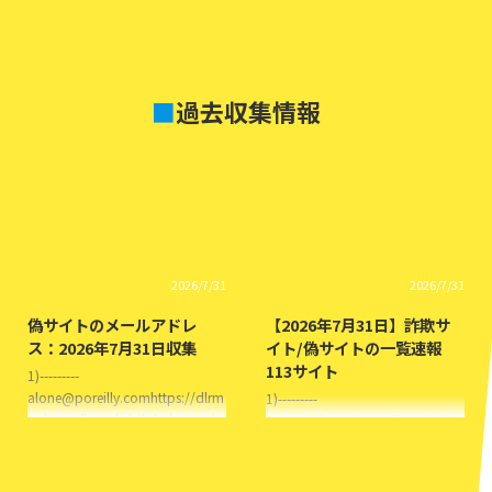
e.formfold.best/( WILWE専門店 )
https://vgnnh.ymdvj.click/A-
松本沙耶香販売ショップ と名乗
Store株式会社めすだみ と名乗る
る偽サイト 3)---------
偽サイト北海道江別市
impress@nwelch.comhttps://gey
forget@nwelch.com 3)---------
kcze.gfwapa.click/( Shop Online
https://ttihiuep.julietw.click/Yogu
■
過去収集情報
...
rteria有限会社塘兰) と名乗る偽サ
イト大阪府大阪市gi ...
2026/7/31
2026/7/31
偽サイトのメールアドレ
【2026年7月31日】詐欺サ
ス：2026年7月31日収集
イト/偽サイトの一覧速報
113サイト
1)---------
alone@poreilly.comhttps://dlrm
1)---------
noht.zvylhyn.click/( dedestore )
https://dlrmnoht.zvylhyn.click/d
有限会社なこ本 と名乗る偽サイ
edestore有限会社なこ本 と名乗
ト 2)---------
る偽サイト大阪府東大阪市
assert@dsenger.cfdhttps://uscd.
alone@poreilly.com 2)---------