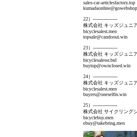
sales-car-articlesfactory.top
kumadaonline@gowebshop.
22）----------------
株式会社 キッズジュニ
bicyclesalest.men
topsale@candoout.win
23）----------------
株式会社 キッズジュニ
bicyclesalessr.bid
buytop@ownclosed.win
24）----------------
株式会社 キッズジュニ
bicyclesalest.men
buyers@oneselfin.win
25）----------------
株式会社 サイクリング
bicyclebuy.men
ebuy@takebring.men