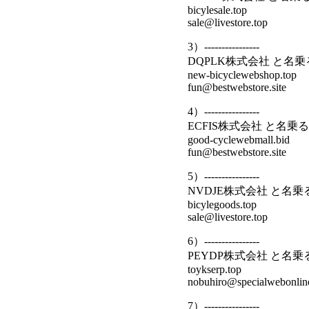
bicylesale.top
sale@livestore.top
3）----------------
DQPLK株式会社 と名
new-bicyclewebshop.top
fun@bestwebstore.site
4）----------------
ECFIS株式会社 と名乗
good-cyclewebmall.bid
fun@bestwebstore.site
5）----------------
NVDJE株式会社 と名
bicylegoods.top
sale@livestore.top
6）----------------
PEYDP株式会社 と名
toykserp.top
nobuhiro@specialwebonline
7）----------------