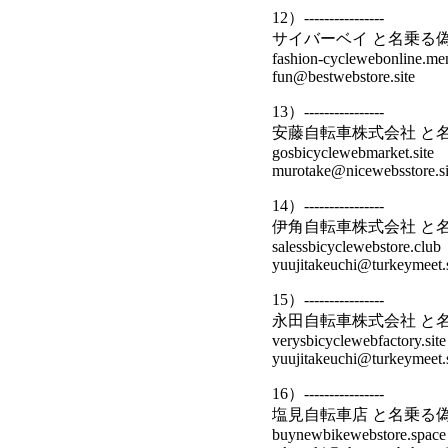
12）----------------
サイバーベイ と名乗る
fashion-cyclewebonline.me
fun@bestwebstore.site
13）----------------
安藤自転車株式会社 と
gosbicyclewebmarket.site
murotake@nicewebsstore.si
14）----------------
伊角自転車株式会社 と
salessbicyclewebstore.club
yuujitakeuchi@turkeymeet.s
15）----------------
永田自転車株式会社 と
verysbicyclewebfactory.site
yuujitakeuchi@turkeymeet.s
16）----------------
塩見自転車店 と名乗る
buynewbikewebstore.space