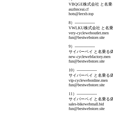
VBQGE株式会社 と名
auzhnceai.cf
hots@leexb.top
8）----------------
VWLKU株式会社 と名
very-cycleweboutlet.men
fun@bestwebstore.site
9）----------------
サイバーベイ と名乗る
new-cyclewebfactory.men
fun@bestwebstore.site
10）----------------
サイバーベイ と名乗る
vip-cyclewebonline.men
fun@bestwebstore.site
11）----------------
サイバーベイ と名乗る
sales-bikewebmall.bid
fun@bestwebstore.site