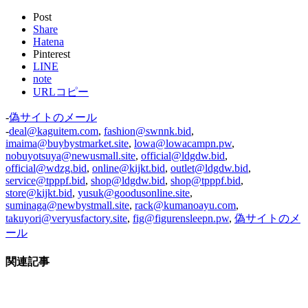
Post
Share
Hatena
Pinterest
LINE
note
URLコピー
-
偽サイトのメール
-
deal@kaguitem.com
,
fashion@swnnk.bid
,
imaima@buybystmarket.site
,
lowa@lowacampn.pw
,
nobuyotsuya@newusmall.site
,
official@ldgdw.bid
,
official@wdzg.bid
,
online@kijkt.bid
,
outlet@ldgdw.bid
,
service@tpppf.bid
,
shop@ldgdw.bid
,
shop@tpppf.bid
,
store@kijkt.bid
,
yusuk@goodusonline.site
,
suminaga@newbystmall.site
,
rack@kumanoayu.com
,
takuyori@veryusfactory.site
,
fig@figurensleepn.pw
,
偽サイトのメ
ール
関連記事