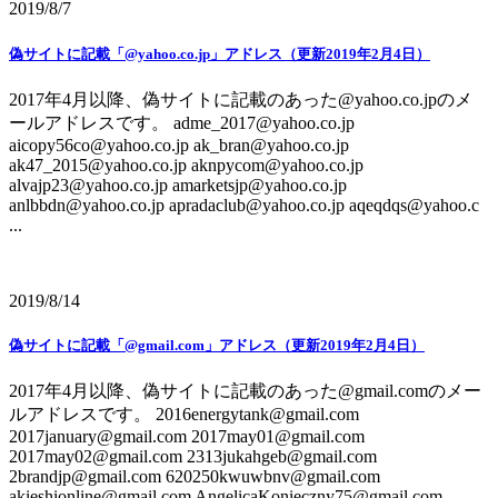
2019/8/7
偽サイトに記載「@yahoo.co.jp」アドレス（更新2019年2月4日）
2017年4月以降、偽サイトに記載のあった@yahoo.co.jpのメ
ールアドレスです。 adme_2017@yahoo.co.jp
aicopy56co@yahoo.co.jp ak_bran@yahoo.co.jp
ak47_2015@yahoo.co.jp aknpycom@yahoo.co.jp
alvajp23@yahoo.co.jp amarketsjp@yahoo.co.jp
anlbbdn@yahoo.co.jp apradaclub@yahoo.co.jp aqeqdqs@yahoo.c
...
2019/8/14
偽サイトに記載「@gmail.com」アドレス（更新2019年2月4日）
2017年4月以降、偽サイトに記載のあった@gmail.comのメー
ルアドレスです。 2016energytank@gmail.com
2017january@gmail.com 2017may01@gmail.com
2017may02@gmail.com 2313jukahgeb@gmail.com
2brandjp@gmail.com 620250kwuwbnv@gmail.com
akieshionline@gmail.com AngelicaKonieczny75@gmail.com