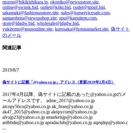
moron@hikikishikara.jp
,
okoniko@newusstore.site
,
online@swnnk.bid
,
outlet@kijkt.bid
,
outlet@tpppf.bid
,
sakamaki@fashionusstore.site
,
sales@topservicesale.com
,
santarobetu@newusshop.site
,
spu@kaguitem.com
,
store@ldgdw.bid
,
wholesale@ldgdw.bid
,
yukiremo@gousonline.site
,
kurosaka@hotsusmarket.site
,
偽サイト
のメール
関連記事
2019/8/7
偽サイトに記載「@yahoo.co.jp」アドレス（更新2019年2月4日）
2017年4月以降、偽サイトに記載のあった@yahoo.co.jpのメ
ールアドレスです。 adme_2017@yahoo.co.jp
aicopy56co@yahoo.co.jp ak_bran@yahoo.co.jp
ak47_2015@yahoo.co.jp aknpycom@yahoo.co.jp
alvajp23@yahoo.co.jp amarketsjp@yahoo.co.jp
anlbbdn@yahoo.co.jp apradaclub@yahoo.co.jp aqeqdqs@yahoo.c
...