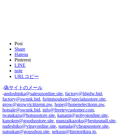
Post
Share
Hatena
Pinterest
LINE
note
URLコピー
-
偽サイトのメール
-
andoshinka@salesusonline.site
,
factory@ldgdw.bid
,
factory@swnnk.bid
,
fujimisouken@specialusstore.site
,
grow@growvicitizenn.pw
,
hope@hopenelectionn.pw
,
hotsale@swnnk.bid
,
info@freeteycustomer.com
,
iwatakazu@hotsusstore.site
,
kanami@gobystonline.site
,
kanoken@goodusstore.site
,
manzaikazoku@bestusmall.site
,
nadeshiko@vipayonline.site
,
namala@cheapusstore.site
,
natsukan@gousshop.site
,
nekusu@hirotorikira.jp
,