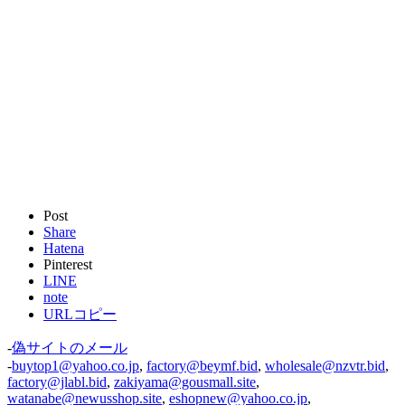
Post
Share
Hatena
Pinterest
LINE
note
URLコピー
-
偽サイトのメール
-
buytop1@yahoo.co.jp
,
factory@beymf.bid
,
wholesale@nzvtr.bid
,
factory@jlabl.bid
,
zakiyama@gousmall.site
,
watanabe@newusshop.site
,
eshopnew@yahoo.co.jp
,