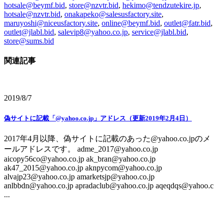
hotsale@beymf.bid
,
store@nzvtr.bid
,
hekimo@tendzutekire.jp
,
hotsale@nzvtr.bid
,
onakapeko@salesusfactory.site
,
maruyoshi@niceusfactory.site
,
online@beymf.bid
,
outlet@fatr.bid
,
outlet@jlabl.bid
,
salevip8@yahoo.co.jp
,
service@jlabl.bid
,
store@sums.bid
関連記事
2019/8/7
偽サイトに記載「@yahoo.co.jp」アドレス（更新2019年2月4日）
2017年4月以降、偽サイトに記載のあった@yahoo.co.jpのメ
ールアドレスです。 adme_2017@yahoo.co.jp
aicopy56co@yahoo.co.jp ak_bran@yahoo.co.jp
ak47_2015@yahoo.co.jp aknpycom@yahoo.co.jp
alvajp23@yahoo.co.jp amarketsjp@yahoo.co.jp
anlbbdn@yahoo.co.jp apradaclub@yahoo.co.jp aqeqdqs@yahoo.c
...