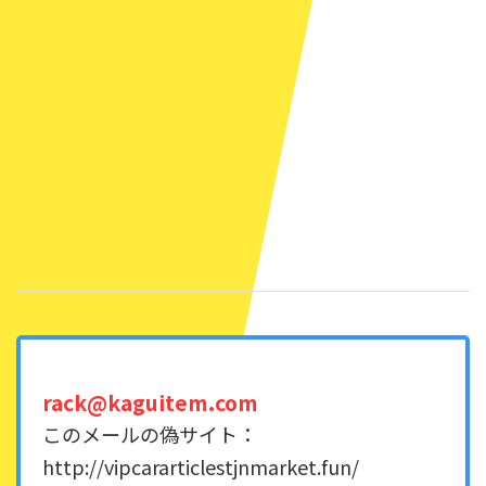
rack@kaguitem.com
このメールの偽サイト：
http://vipcararticlestjnmarket.fun/