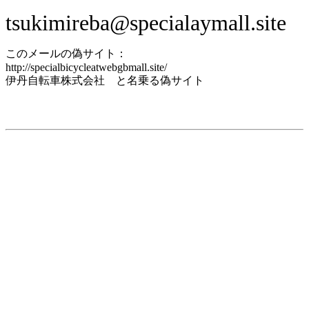
tsukimireba@specialaymall.site
このメールの偽サイト：
http://specialbicycleatwebgbmall.site/
伊丹自転車株式会社 と名乗る偽サイト