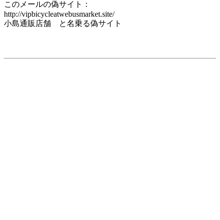
このメールの偽サイト：
http://vipbicycleatwebusmarket.site/
小島通販店舗 と名乗る偽サイト