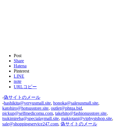
Post
Share
Hatena
Pinterest
LINE
note
URLコピー
-
偽サイトのメール
-
hashikita@veryusmall.site
,
honoka@salesusmall.site
,
katohiro@hotsusstore.site
,
outlet@phtqa.bid
,
pickup@selfmedicomu.com
,
takehito@fashionusstore.site
,
tsukimireba@specialaymall.site
,
makiotani@vipbystshop.site
,
sale@shoppingservice247.com
,
偽サイトのメール