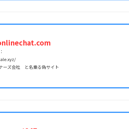
onlinechat.com
：
ale.xyz/
ナーズ会社 と名乗る偽サイト