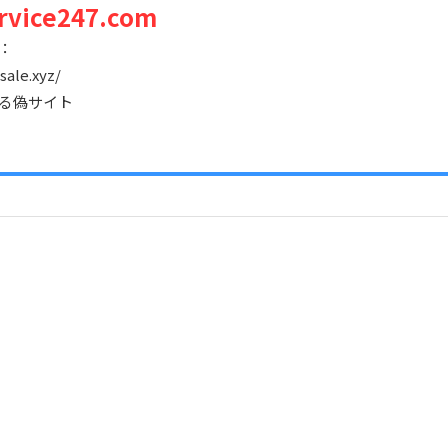
rvice247.com
：
sale.xyz/
る偽サイト