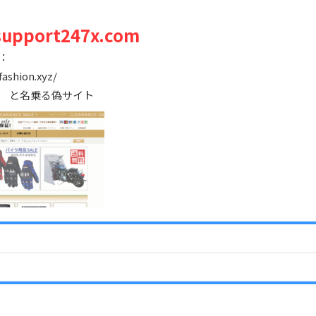
support247x.com
：
ashion.xyz/
 と名乗る偽サイト