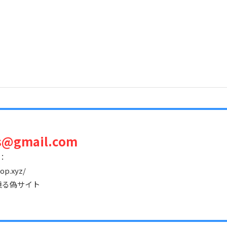
s@gmail.com
：
hop.xyz/
乗る偽サイト