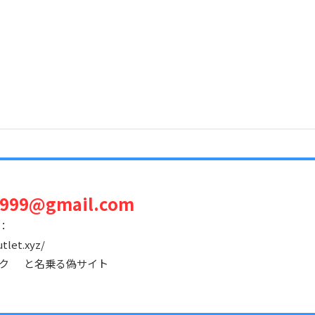
999@gmail.com
：
tlet.xyz/
ック と名乗る偽サイト