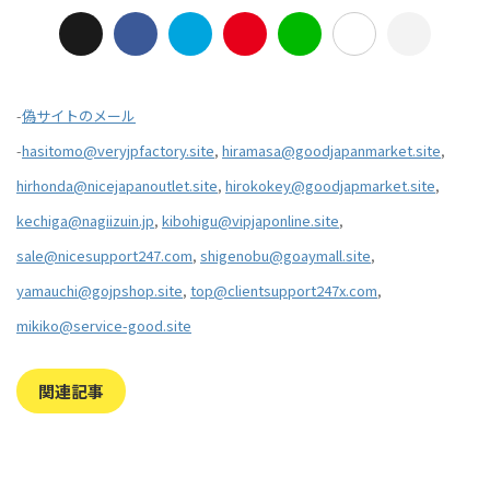
-
偽サイトのメール
-
hasitomo@veryjpfactory.site
,
hiramasa@goodjapanmarket.site
,
hirhonda@nicejapanoutlet.site
,
hirokokey@goodjapmarket.site
,
kechiga@nagiizuin.jp
,
kibohigu@vipjaponline.site
,
sale@nicesupport247.com
,
shigenobu@goaymall.site
,
yamauchi@gojpshop.site
,
top@clientsupport247x.com
,
mikiko@service-good.site
関連記事