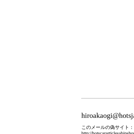
hiroakaogi@hotsj
このメールの偽サイト：
http://hotscararticlesabjpsh