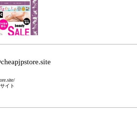
heapjpstore.site
re.site/
サイト