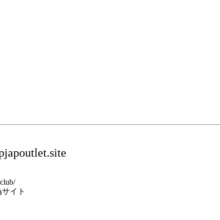
japoutlet.site
.club/
偽サイト