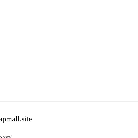
apmall.site
op.xyz/