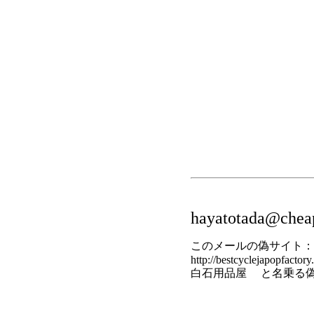
hayatotada@cheap
このメールの偽サイト：
http://bestcyclejapopfactory
白石用品屋 と名乗る