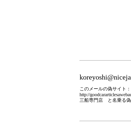
koreyoshi@nicejap
このメールの偽サイト：
http://goodcararticlesawebau
三船専門店 と名乗る偽