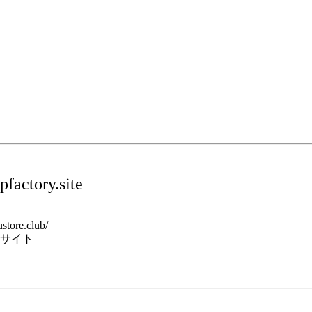
factory.site
store.club/
サイト