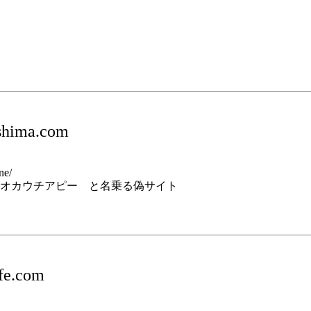
shima.com
ne/
オカウチアピー と名乗る偽サイト
ife.com