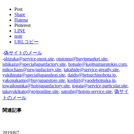
Post
Share
Hatena
Pinterest
LINE
note
URLコピー
-
偽サイトのメール
-
shizuka@service-most.site
,
otutomu@buyjpmarket.site
,
ishikazu@specialjapanfactory.site
,
hotsale@kajitsumuratokio.com
,
mikochans@newjapfactory.site
,
takahide@service-greatly.site
,
yukihirata@specialjapanshop.site
,
daido@betsuchinohota.jp
,
yakonakamo@buyjapanstore.site
,
koshiri@yaodehotsuka.jp
,
towailonmka@hotsjapanfactory.site
,
togata@service-particular.site
,
takayukikato@gojponline.site
,
satoshi@hotsjp-service.site
,
偽サイ
トのメール
関連記事
2019/8/7