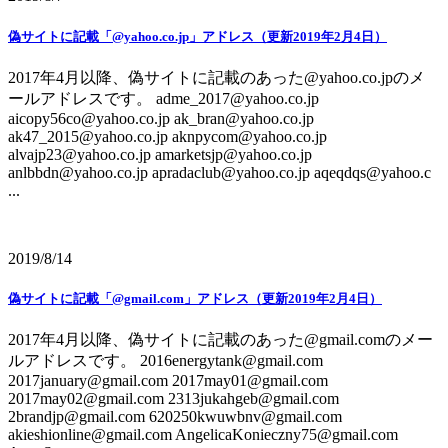
偽サイトに記載「@yahoo.co.jp」アドレス（更新2019年2月4日）
2017年4月以降、偽サイトに記載のあった@yahoo.co.jpのメ
ールアドレスです。 adme_2017@yahoo.co.jp
aicopy56co@yahoo.co.jp ak_bran@yahoo.co.jp
ak47_2015@yahoo.co.jp aknpycom@yahoo.co.jp
alvajp23@yahoo.co.jp amarketsjp@yahoo.co.jp
anlbbdn@yahoo.co.jp apradaclub@yahoo.co.jp aqeqdqs@yahoo.c
...
2019/8/14
偽サイトに記載「@gmail.com」アドレス（更新2019年2月4日）
2017年4月以降、偽サイトに記載のあった@gmail.comのメー
ルアドレスです。 2016energytank@gmail.com
2017january@gmail.com 2017may01@gmail.com
2017may02@gmail.com 2313jukahgeb@gmail.com
2brandjp@gmail.com 620250kwuwbnv@gmail.com
akieshionline@gmail.com AngelicaKonieczny75@gmail.com