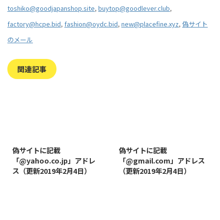
toshiko@goodjapanshop.site
,
buytop@goodlever.club
,
factory@hcpe.bid
,
fashion@oydc.bid
,
new@placefine.xyz
,
偽サイト
のメール
関連記事
2019/8/7
2019/8/14
偽サイトに記載
偽サイトに記載
「@yahoo.co.jp」アドレ
「@gmail.com」アドレス
ス（更新2019年2月4日）
（更新2019年2月4日）