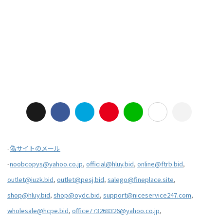
-
偽サイトのメール
-
noobcopys@yahoo.co.jp
,
official@hluy.bid
,
online@ftrb.bid
,
outlet@iuzk.bid
,
outlet@pesj.bid
,
salego@fineplace.site
,
shop@hluy.bid
,
shop@oydc.bid
,
support@niceservice247.com
,
wholesale@hcpe.bid
,
office773268326@yahoo.co.jp
,