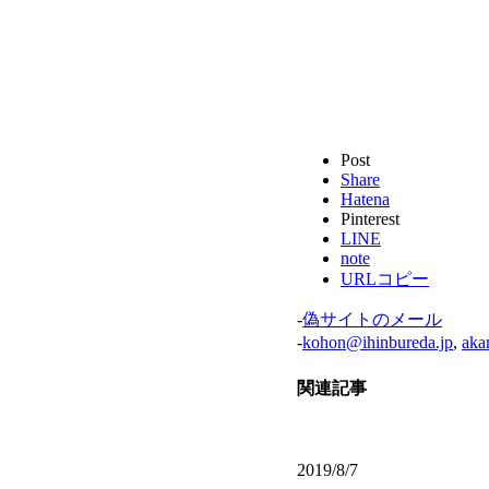
Post
Share
Hatena
Pinterest
LINE
note
URLコピー
-
偽サイトのメール
-
kohon@ihinbureda.jp
,
aka
関連記事
2019/8/7