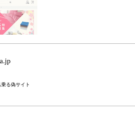
a.jp
と名乗る偽サイト