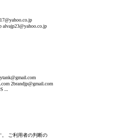
ahoo.co.jp
 alvajp23@yahoo.co.jp
k@gmail.com
.com 2brandjp@gmail.com
 ...
す。 ご利用者の判断の