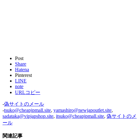
Post
Share
Hatena
Pinterest
LINE
note
URLコピー
-
偽サイトのメール
-
tsuko@cheapjpmall.site
,
yamashiro@newjapoutlet.site
,
sadataka@vipjapshop.site
,
itsuko@cheapjpmall.site
,
偽サイトのメ
ール
関連記事