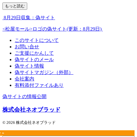
もっと読む
8月29日収集：偽サイト
<松屋モール>ロゴの偽サイト(更新：8月29日)
このサイトについて
お問い合せ
ご支援にかんして
偽サイトのメール
偽サイト情報
偽サイトマガジン（外部）
会社案内
有料添付ファイルあり
偽サイトの情報公開
株式会社ネオブラッド
© 2026 株式会社ネオブラッド
e »