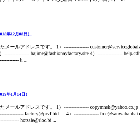
18年12月08日）
す。 1）---------------- customer@serviceglobalvip.com 
------------- hajime@fashionayfactory.site 4）---------------- help.c
--------- h ...
19年1月14日）
です。 1）---------------- copymnsk@yahoo.co.jp 2）--
---------- factory@prvf.bid 4）---------------- free@sanwahanbai.
-------- hotsale@rloc.bi ...