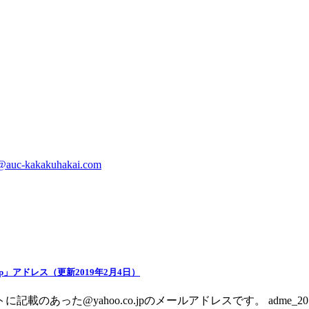
@auc-kakakuhakai.com
.jp」アドレス（更新2019年2月4日）
記載のあった@yahoo.co.jpのメールアドレスです。 adme_2017@y