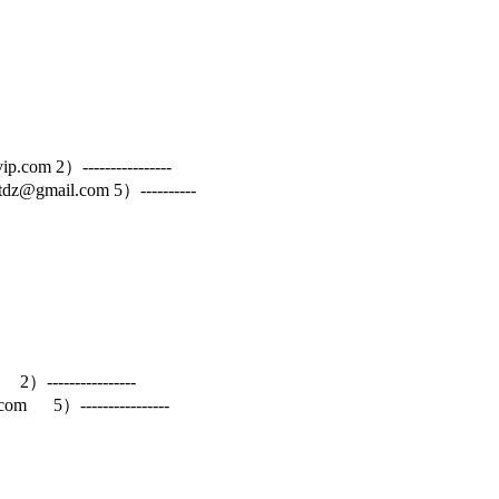
2）----------------
dltdz@gmail.com 5）----------
--------------
com 5）----------------