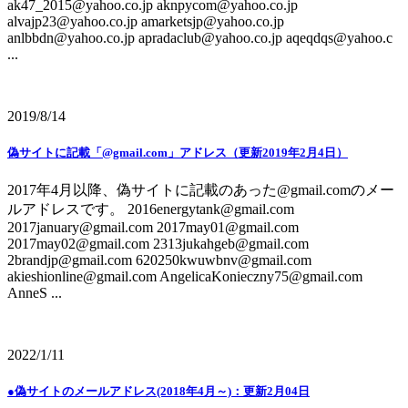
ak47_2015@yahoo.co.jp aknpycom@yahoo.co.jp
alvajp23@yahoo.co.jp amarketsjp@yahoo.co.jp
anlbbdn@yahoo.co.jp apradaclub@yahoo.co.jp aqeqdqs@yahoo.c
...
2019/8/14
偽サイトに記載「@gmail.com」アドレス（更新2019年2月4日）
2017年4月以降、偽サイトに記載のあった@gmail.comのメー
ルアドレスです。 2016energytank@gmail.com
2017january@gmail.com 2017may01@gmail.com
2017may02@gmail.com 2313jukahgeb@gmail.com
2brandjp@gmail.com 620250kwuwbnv@gmail.com
akieshionline@gmail.com AngelicaKonieczny75@gmail.com
AnneS ...
2022/1/11
●偽サイトのメールアドレス(2018年4月～)：更新2月04日