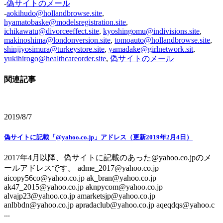
-
偽サイトのメール
-
aokihudo@hollandbrowse.site
,
hyamatobaske@modelsregistration.site
,
ichikawatu@divorceeffect.site
,
kyoshingomu@indivisions.site
,
makinoshima@londonversion.site
,
tomoauto@hollandbrowse.site
,
shinjiyosimura@turkeystore.site
,
yamadake@girlnetwork.sit
,
yukihirogo@healthcareorder.site
,
偽サイトのメール
関連記事
2019/8/7
偽サイトに記載「@yahoo.co.jp」アドレス（更新2019年2月4日）
2017年4月以降、偽サイトに記載のあった@yahoo.co.jpのメ
ールアドレスです。 adme_2017@yahoo.co.jp
aicopy56co@yahoo.co.jp ak_bran@yahoo.co.jp
ak47_2015@yahoo.co.jp aknpycom@yahoo.co.jp
alvajp23@yahoo.co.jp amarketsjp@yahoo.co.jp
anlbbdn@yahoo.co.jp apradaclub@yahoo.co.jp aqeqdqs@yahoo.c
...