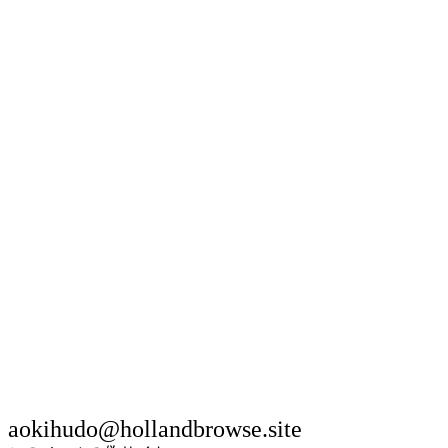
aokihudo@hollandbrowse.site