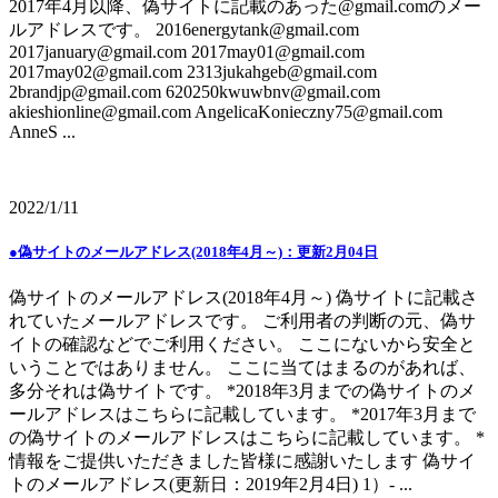
2017年4月以降、偽サイトに記載のあった@gmail.comのメー
ルアドレスです。 2016energytank@gmail.com
2017january@gmail.com 2017may01@gmail.com
2017may02@gmail.com 2313jukahgeb@gmail.com
2brandjp@gmail.com 620250kwuwbnv@gmail.com
akieshionline@gmail.com AngelicaKonieczny75@gmail.com
AnneS ...
2022/1/11
●偽サイトのメールアドレス(2018年4月～)：更新2月04日
偽サイトのメールアドレス(2018年4月～) 偽サイトに記載さ
れていたメールアドレスです。 ご利用者の判断の元、偽サ
イトの確認などでご利用ください。 ここにないから安全と
いうことではありません。 ここに当てはまるのがあれば、
多分それは偽サイトです。 *2018年3月までの偽サイトのメ
ールアドレスはこちらに記載しています。 *2017年3月まで
の偽サイトのメールアドレスはこちらに記載しています。 *
情報をご提供いただきました皆様に感謝いたします 偽サイ
トのメールアドレス(更新日：2019年2月4日) 1）- ...