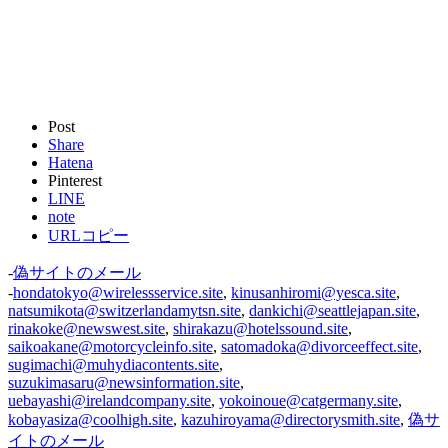
Post
Share
Hatena
Pinterest
LINE
note
URLコピー
-
偽サイトのメール
-
hondatokyo@wirelessservice.site
,
kinusanhiromi@yesca.site
,
natsumikota@switzerlandamytsn.site
,
dankichi@seattlejapan.site
,
rinakoke@newswest.site
,
shirakazu@hotelssound.site
,
saikoakane@motorcycleinfo.site
,
satomadoka@divorceeffect.site
,
sugimachi@muhydiacontents.site
,
suzukimasaru@newsinformation.site
,
uebayashi@irelandcompany.site
,
yokoinoue@catgermany.site
,
kobayasiza@coolhigh.site
,
kazuhiroyama@directorysmith.site
,
偽サ
イトのメール