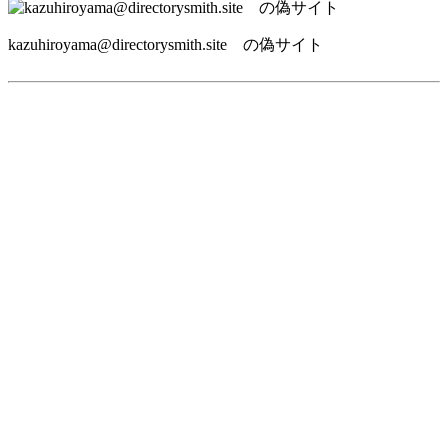
kazuhiroyama@directorysmith.site の偽サイト