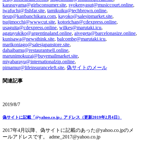
karasuyama@girlsconsumer.site
,
syokenyasut@musiccourt.online
,
iwafuchi@fishfar.site
,
tamikuiku@techbrown.online
,
tieup@kanbanchikara.com
,
kayoko@salesjpmarket.site
,
tsujimocchi@wwwcut.site
,
kotorichan@cdexpress.online
,
usaguita@cdexpress.online
,
wilkes@marutaki.icu
,
agatayukiko@argentinaland.online
,
aivegeta@barcelonasize.online
,
kunisawa@newsthink.site
,
balcombe@marutaki.icu
,
marikoniago@salesjapanstore.site
,
dahaibamu@restaurantsell.online
,
marunimokuzai@buyemailmarket.site
,
miyabarayu@internationalzip.online
,
pimamur@lifeinsuranceleft.site
,
偽サイトのメール
関連記事
2019/8/7
偽サイトに記載「@yahoo.co.jp」アドレス（更新2019年2月4日）
2017年4月以降、偽サイトに記載のあった@yahoo.co.jpのメ
ールアドレスです。 adme_2017@yahoo.co.jp