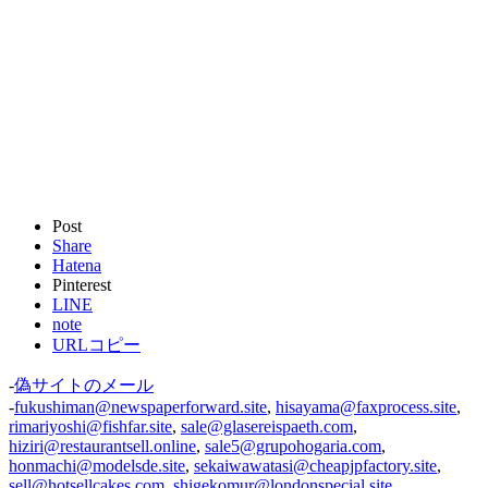
Post
Share
Hatena
Pinterest
LINE
note
URLコピー
-
偽サイトのメール
-
fukushiman@newspaperforward.site
,
hisayama@faxprocess.site
,
rimariyoshi@fishfar.site
,
sale@glasereispaeth.com
,
hiziri@restaurantsell.online
,
sale5@grupohogaria.com
,
honmachi@modelsde.site
,
sekaiwawatasi@cheapjpfactory.site
,
sell@hotsellcakes.com
,
shigekomur@londonspecial.site
,