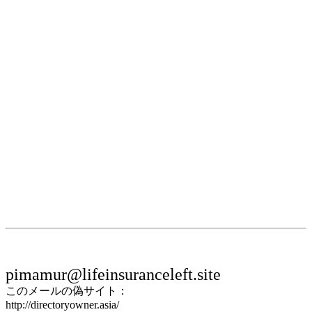
pimamur@lifeinsuranceleft.site
このメールの偽サイト：
http://directoryowner.asia/