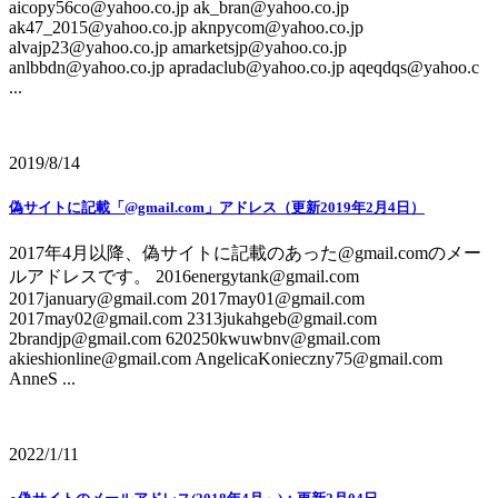
aicopy56co@yahoo.co.jp ak_bran@yahoo.co.jp
ak47_2015@yahoo.co.jp aknpycom@yahoo.co.jp
alvajp23@yahoo.co.jp amarketsjp@yahoo.co.jp
anlbbdn@yahoo.co.jp apradaclub@yahoo.co.jp aqeqdqs@yahoo.c
...
2019/8/14
偽サイトに記載「@gmail.com」アドレス（更新2019年2月4日）
2017年4月以降、偽サイトに記載のあった@gmail.comのメー
ルアドレスです。 2016energytank@gmail.com
2017january@gmail.com 2017may01@gmail.com
2017may02@gmail.com 2313jukahgeb@gmail.com
2brandjp@gmail.com 620250kwuwbnv@gmail.com
akieshionline@gmail.com AngelicaKonieczny75@gmail.com
AnneS ...
2022/1/11