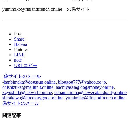
yumimiko@finlandfrench.online の偽サイト
Post
Share
Hatena
Pinterest
LINE
note
URLコピー
-
偽サイトのメール
-
banbimaka@dogssun.online
,
bloggog777@yahoo.co.jp
,
chishizuka@mailunit.online
,
hachiyasan@dogsmoney.online
,
kzyoshida@netwish.online
,
ochanharuma@newzealandparty.online
,
shirakawa@directorygood.online
,
yumimiko@finlandfrench.online
,
偽サイトのメール
関連記事