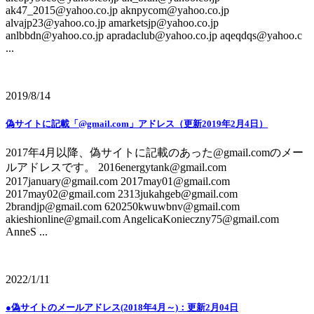
ak47_2015@yahoo.co.jp aknpycom@yahoo.co.jp
alvajp23@yahoo.co.jp amarketsjp@yahoo.co.jp
anlbbdn@yahoo.co.jp apradaclub@yahoo.co.jp aqeqdqs@yahoo.c
...
2019/8/14
偽サイトに記載「@gmail.com」アドレス（更新2019年2月4日）
2017年4月以降、偽サイトに記載のあった@gmail.comのメー
ルアドレスです。 2016energytank@gmail.com
2017january@gmail.com 2017may01@gmail.com
2017may02@gmail.com 2313jukahgeb@gmail.com
2brandjp@gmail.com 620250kwuwbnv@gmail.com
akieshionline@gmail.com AngelicaKonieczny75@gmail.com
AnneS ...
2022/1/11
●偽サイトのメールアドレス(2018年4月～)：更新2月04日