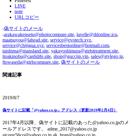
Pinterest
LINE
note
URLコピー
-
偽サイトのメール
-
arakawakensetu@photocompare.site
,
lavelle@ddonline.icu
,
maatsuyou@lahead.site
,
service@evotech.xyz
,
service@chijigua.xyz
,
servicesbestonline@hotmail.com
,
taishima@mapsland.site
,
yakayoshimura@girlstreatment.site
,
itoakinobu@cardslife.site
,
shop@guccijp.vip
,
sales@stylego.jp
,
ftowaseda@girlscompare.site
,
偽サイトのメール
関連記事
2019/8/7
偽サイトに記載「@yahoo.co.jp」アドレス（更新2019年2月4日）
2017年4月以降、偽サイトに記載のあった@yahoo.co.jpのメ
ールアドレスです。 adme_2017@yahoo.co.jp
aicopy56co@yahoo.co.jp ak_bran@yahoo.co.jp