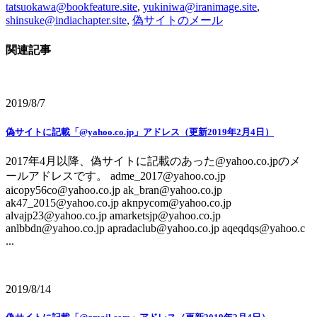
tatsuokawa@bookfeature.site
,
yukiniwa@iranimage.site
,
shinsuke@indiachapter.site
,
偽サイトのメール
関連記事
2019/8/7
偽サイトに記載「@yahoo.co.jp」アドレス（更新2019年2月4日）
2017年4月以降、偽サイトに記載のあった@yahoo.co.jpのメ
ールアドレスです。 adme_2017@yahoo.co.jp
aicopy56co@yahoo.co.jp ak_bran@yahoo.co.jp
ak47_2015@yahoo.co.jp aknpycom@yahoo.co.jp
alvajp23@yahoo.co.jp amarketsjp@yahoo.co.jp
anlbbdn@yahoo.co.jp apradaclub@yahoo.co.jp aqeqdqs@yahoo.c
...
2019/8/14