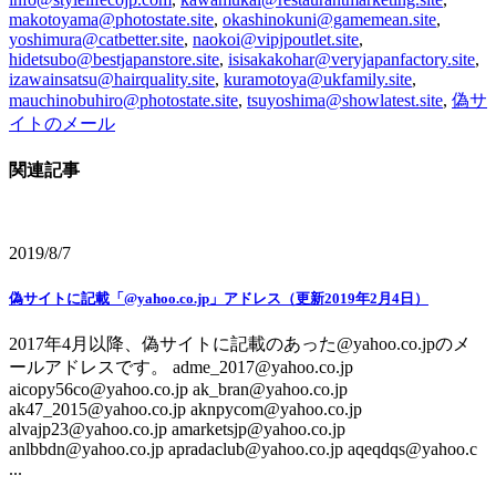
makotoyama@photostate.site
,
okashinokuni@gamemean.site
,
yoshimura@catbetter.site
,
naokoi@vipjpoutlet.site
,
hidetsubo@bestjapanstore.site
,
isisakakohar@veryjapanfactory.site
,
izawainsatsu@hairquality.site
,
kuramotoya@ukfamily.site
,
mauchinobuhiro@photostate.site
,
tsuyoshima@showlatest.site
,
偽サ
イトのメール
関連記事
2019/8/7
偽サイトに記載「@yahoo.co.jp」アドレス（更新2019年2月4日）
2017年4月以降、偽サイトに記載のあった@yahoo.co.jpのメ
ールアドレスです。 adme_2017@yahoo.co.jp
aicopy56co@yahoo.co.jp ak_bran@yahoo.co.jp
ak47_2015@yahoo.co.jp aknpycom@yahoo.co.jp
alvajp23@yahoo.co.jp amarketsjp@yahoo.co.jp
anlbbdn@yahoo.co.jp apradaclub@yahoo.co.jp aqeqdqs@yahoo.c
...