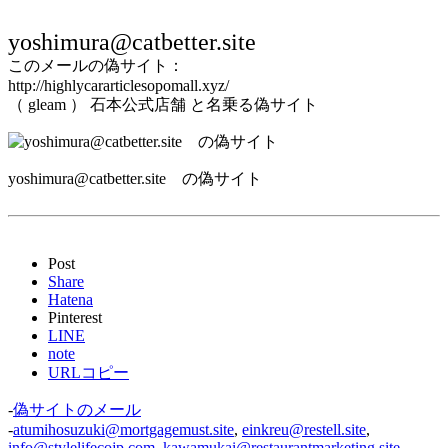
yoshimura@catbetter.site
このメールの偽サイト：
http://highlycararticlesopomall.xyz/
（ gleam ） 石本公式店舗 と名乗る偽サイト
yoshimura@catbetter.site の偽サイト
Post
Share
Hatena
Pinterest
LINE
note
URLコピー
-
偽サイトのメール
-
atumihosuzuki@mortgagemust.site
,
einkreu@restell.site
,
info@stylelifecojp.com
,
kawamukai@restaurantmarketing.site
,