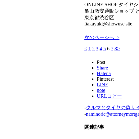
ONLINE SHOP タイ
亀山激安通販ショップ 
東京都渋谷区
ftakayuki@showuse.site
次のページへ >
<
1
2
3
4
5
6
7
8
>
Post
Share
Hatena
Pinterest
LINE
note
URLコピー
-
クルマとタイヤの偽サ
-
naminoric@attorneymortga
関連記事