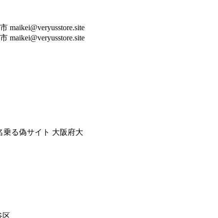
ikei@veryusstore.site
aikei@veryusstore.site
 益川通販店舗 と名乗る偽サイト 大阪府大
渋谷区