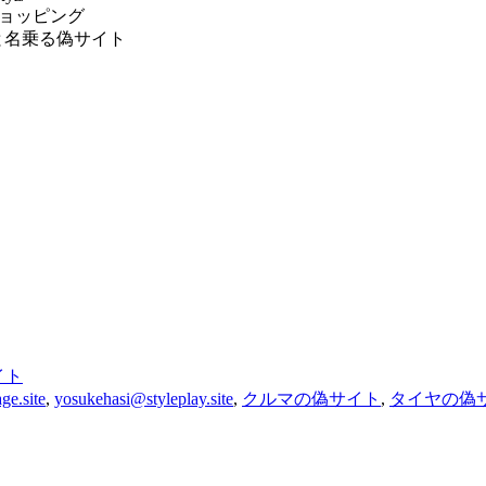
ヤショッピング
と名乗る偽サイト
イト
ge.site
,
yosukehasi@styleplay.site
,
クルマの偽サイト
,
タイヤの偽