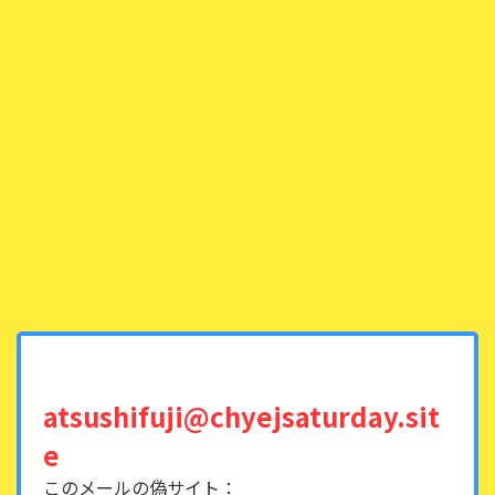
atsushifuji@chyejsaturday.sit
e
このメールの偽サイト：