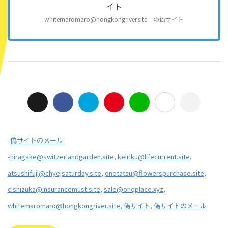
whitemaromaro@hongkongriver.site の偽サイト
-
偽サイトのメール
-
hiragake@switzerlandgarden.site
,
keiriku@lifecurrent.site
,
atsushifuji@chyejsaturday.site
,
onotatsu@flowerspurchase.site
,
cishizuka@insurancemust.site
,
sale@onqplace.xyz
,
whitemaromaro@hongkongriver.site
,
偽サイト
,
偽サイトのメール