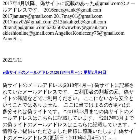
2017年4月以降、偽サイトに記載のあった@gmail.comのメー
ルアドレスです。 2016energytank@gmail.com
2017january@gmail.com 2017may01@gmail.com
2017may02@gmail.com 2313jukahgeb@gmail.com
2brandjp@gmail.com 620250kwuwbnv@gmail.com
akieshionline@gmail.com AngelicaKonieczny75@gmail.com
AnneS ...
2022/1/11
●偽サイトのメールアドレス(2018年4月～)：更新2月04日
偽サイトのメールアドレス(2018年4月～) 偽サイトに記載さ
れていたメールアドレスです。 ご利用者の判断の元、偽サ
イトの確認などでご利用ください。 ここにないから安全と
いうことではありません。 ここに当てはまるのがあれば、
多分それは偽サイトです。 *2018年3月までの偽サイトのメ
ールアドレスはこちらに記載しています。 *2017年3月まで
の偽サイトのメールアドレスはこちらに記載しています。 *
情報をご提供いただきました皆様に感謝いたします 偽サイ
トのメールアドレス(更新日：2019年2月4日) 1）- ...