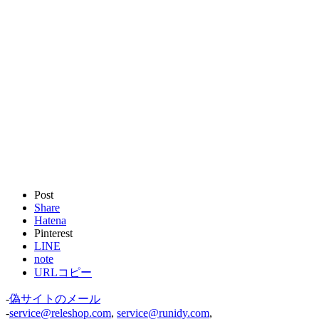
Post
Share
Hatena
Pinterest
LINE
note
URLコピー
-
偽サイトのメール
-
service@releshop.com
,
service@runidy.com
,