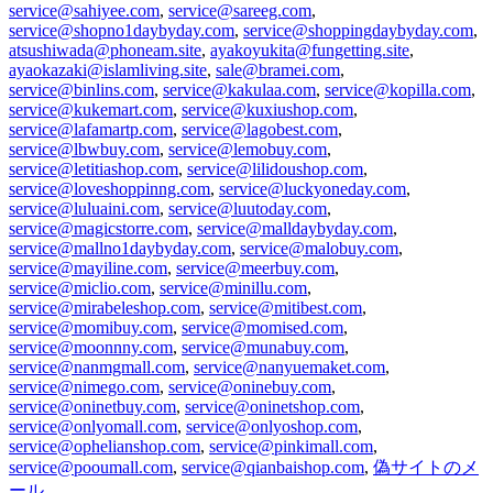
service@sahiyee.com
,
service@sareeg.com
,
service@shopno1daybyday.com
,
service@shoppingdaybyday.com
,
atsushiwada@phoneam.site
,
ayakoyukita@fungetting.site
,
ayaokazaki@islamliving.site
,
sale@bramei.com
,
service@binlins.com
,
service@kakulaa.com
,
service@kopilla.com
,
service@kukemart.com
,
service@kuxiushop.com
,
service@lafamartp.com
,
service@lagobest.com
,
service@lbwbuy.com
,
service@lemobuy.com
,
service@letitiashop.com
,
service@lilidoushop.com
,
service@loveshoppinng.com
,
service@luckyoneday.com
,
service@luluaini.com
,
service@luutoday.com
,
service@magicstorre.com
,
service@malldaybyday.com
,
service@mallno1daybyday.com
,
service@malobuy.com
,
service@mayiline.com
,
service@meerbuy.com
,
service@miclio.com
,
service@minillu.com
,
service@mirabeleshop.com
,
service@mitibest.com
,
service@momibuy.com
,
service@momised.com
,
service@moonnny.com
,
service@munabuy.com
,
service@nanmgmall.com
,
service@nanyuemaket.com
,
service@nimego.com
,
service@oninebuy.com
,
service@oninetbuy.com
,
service@oninetshop.com
,
service@onlyomall.com
,
service@onlyoshop.com
,
service@ophelianshop.com
,
service@pinkimall.com
,
service@pooumall.com
,
service@qianbaishop.com
,
偽サイトのメ
ール