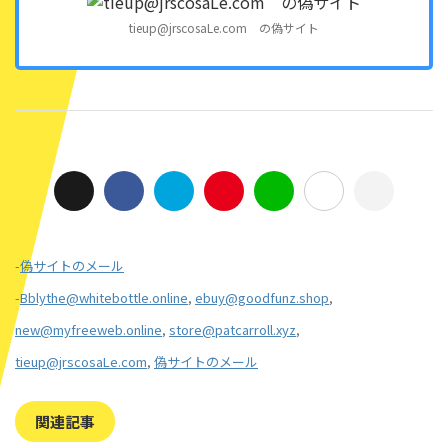
tieup@jrscosaLe.com の偽サイト
-
偽サイトのメール
-
Bblythe@whitebottle.online
,
ebuy@goodfunz.shop
,
new@myfreeweb.online
,
store@patcarroll.xyz
,
tieup@jrscosaLe.com
,
偽サイトのメール
関連記事