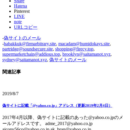
Share
Hatena
Pinterest
LINE
note
URLコピー
-
偽サイトのメール
-
habakkuk@firmarbitrary.site
,
macadam@humidokays.site
,
partridge@soundsecure.site
,
shopping@firecy.top
,
supermarketchain@addious.top
,
brooklyn@saitamanot.xyz
,
sydney@saitamanot.xyz
,
偽サイトのメール
関連記事
2019/8/7
偽サイトに記載「@yahoo.co.jp」アドレス（更新2019年2月4日）
2017年4月以降、偽サイトに記載のあった@yahoo.co.jpのメ
ールアドレスです。 adme_2017@yahoo.co.jp
aicopy56co@yahoo.co.jp ak_bran@yahoo.co.jp