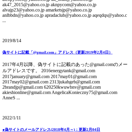
ak47_2015@yahoo.co.jp aknpycom@yahoo.co.jp
alvajp23@yahoo.co.jp amarketsjp@yahoo.co.jp
anlbbdn@yahoo.co.jp apradaclub@yahoo.co.jp aqeqdqs@yahoo.c
...
2019/8/14
偽サイトに記載「@gmail.com」アドレス（更新2019年2月4日）
2017年4月以降、偽サイトに記載のあった@gmail.comのメー
ルアドレスです。 2016energytank@gmail.com
2017january@gmail.com 2017may01@gmail.com
2017may02@gmail.com 2313jukahgeb@gmail.com
2brandjp@gmail.com 620250kwuwbnv@gmail.com
akieshionline@gmail.com AngelicaKonieczny75@gmail.com
AnneS ...
2022/1/11
●偽サイトのメールアドレス(2018年4月～)：更新2月04日