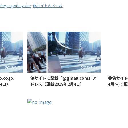
ife@superbuy.site
,
偽サイトのメール
2019/8/7
2019/8/14
co.jp」
偽サイトに記載「@gmail.com」ア
●偽サイト
月4日）
ドレス（更新2019年2月4日）
4月～)：更