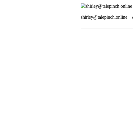
shirley@talepinch.on