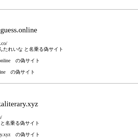
uess.online
.co/
社 しんたれいな と名乗る偽サイト
.online の偽サイト
literary.xyz
/
島田 と名乗る偽サイト