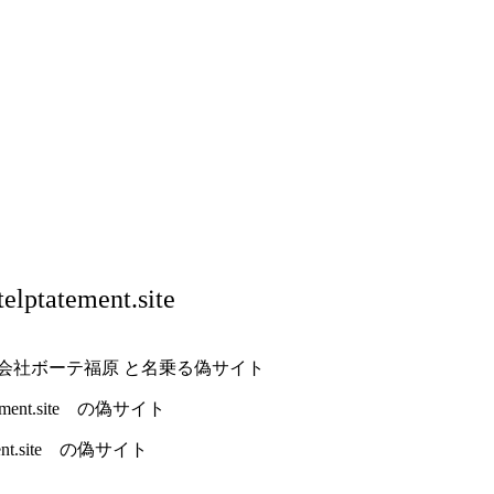
elptatement.site
式会社ボーテ福原 と名乗る偽サイト
tement.site の偽サイト