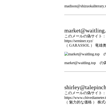
madison@shizuokalite
market@waitling.
このメールの偽サイト：
https://seminer.xyz/
（ GARASSOL ） 
market@waitling.top
shirley@talepinch
このメールの偽サイト：
https://www.chivediameter.
（ 魅力的な価格 ） 株