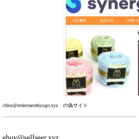
chloe@retirementhyogo.xyz の偽サイト
ebuy@sellseer.xyz