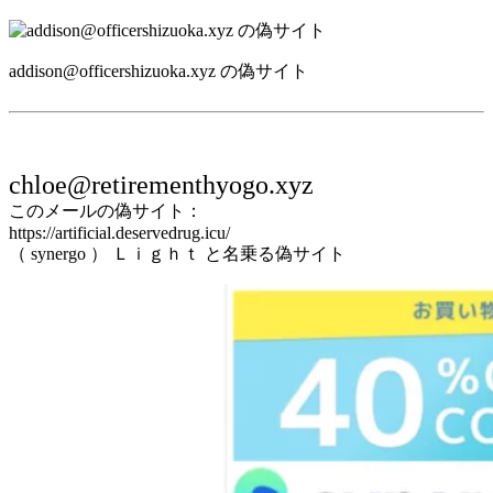
addison@officershizuoka.xyz の偽サイト
chloe@retirementhyogo.xyz
このメールの偽サイト：
https://artificial.deservedrug.icu/
（ synergo ） Ｌｉｇｈｔ と名乗る偽サイト