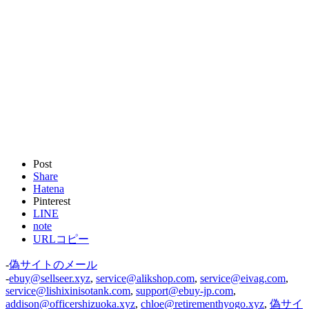
Post
Share
Hatena
Pinterest
LINE
note
URLコピー
-
偽サイトのメール
-
ebuy@sellseer.xyz
,
service@alikshop.com
,
service@eivag.com
,
service@lishixinisotank.com
,
support@ebuy-jp.com
,
addison@officershizuoka.xyz
,
chloe@retirementhyogo.xyz
,
偽サイ