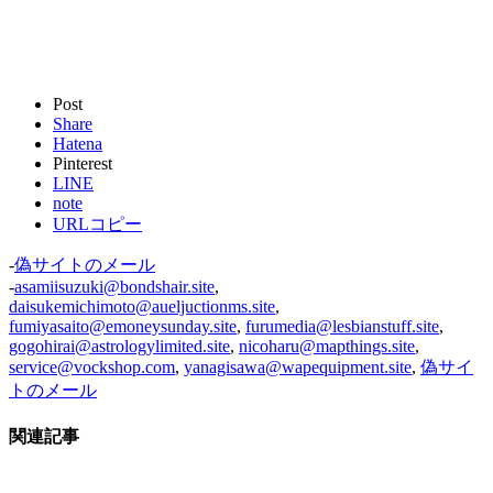
Post
Share
Hatena
Pinterest
LINE
note
URLコピー
-
偽サイトのメール
-
asamiisuzuki@bondshair.site
,
daisukemichimoto@aueljuctionms.site
,
fumiyasaito@emoneysunday.site
,
furumedia@lesbianstuff.site
,
gogohirai@astrologylimited.site
,
nicoharu@mapthings.site
,
service@vockshop.com
,
yanagisawa@wapequipment.site
,
偽サイ
トのメール
関連記事