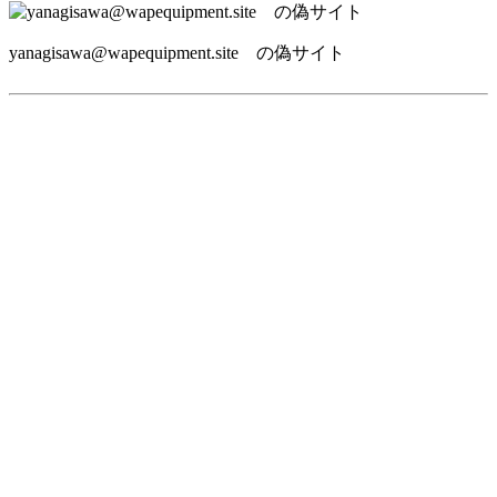
yanagisawa@wapequipment.site の偽サイト