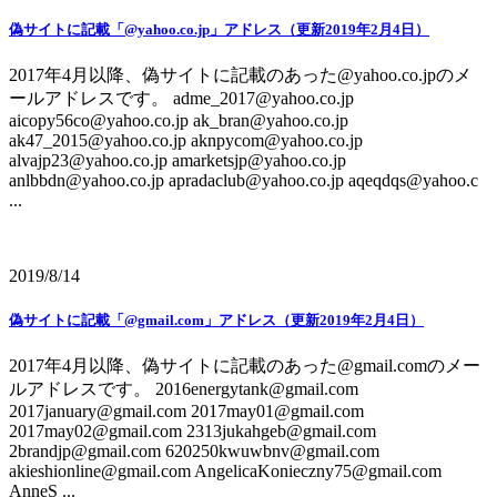
偽サイトに記載「@yahoo.co.jp」アドレス（更新2019年2月4日）
2017年4月以降、偽サイトに記載のあった@yahoo.co.jpのメ
ールアドレスです。 adme_2017@yahoo.co.jp
aicopy56co@yahoo.co.jp ak_bran@yahoo.co.jp
ak47_2015@yahoo.co.jp aknpycom@yahoo.co.jp
alvajp23@yahoo.co.jp amarketsjp@yahoo.co.jp
anlbbdn@yahoo.co.jp apradaclub@yahoo.co.jp aqeqdqs@yahoo.c
...
2019/8/14
偽サイトに記載「@gmail.com」アドレス（更新2019年2月4日）
2017年4月以降、偽サイトに記載のあった@gmail.comのメー
ルアドレスです。 2016energytank@gmail.com
2017january@gmail.com 2017may01@gmail.com
2017may02@gmail.com 2313jukahgeb@gmail.com
2brandjp@gmail.com 620250kwuwbnv@gmail.com
akieshionline@gmail.com AngelicaKonieczny75@gmail.com
AnneS ...