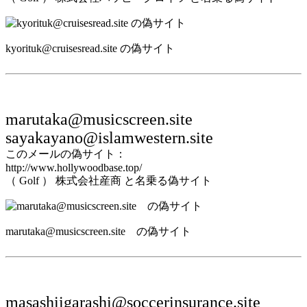
kyorituk@cruisesread.site の偽サイト
marutaka@musicscreen.site
sayakayano@islamwestern.site
このメールの偽サイト：
http://www.hollywoodbase.top/
（ Golf ） 株式会社産商 と名乗る偽サイト
marutaka@musicscreen.site の偽サイト
masashiigarashi@soccerinsurance.site