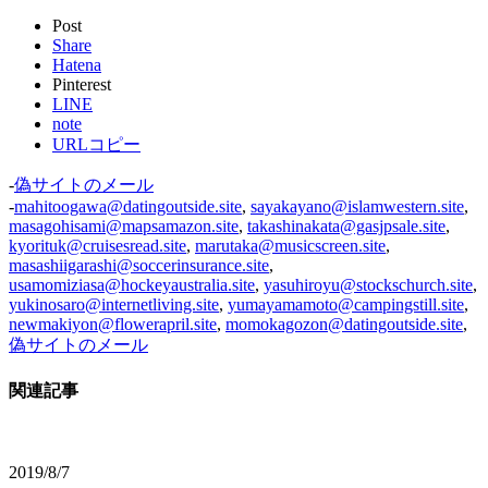
Post
Share
Hatena
Pinterest
LINE
note
URLコピー
-
偽サイトのメール
-
mahitoogawa@datingoutside.site
,
sayakayano@islamwestern.site
,
masagohisami@mapsamazon.site
,
takashinakata@gasjpsale.site
,
kyorituk@cruisesread.site
,
marutaka@musicscreen.site
,
masashiigarashi@soccerinsurance.site
,
usamomiziasa@hockeyaustralia.site
,
yasuhiroyu@stockschurch.site
,
yukinosaro@internetliving.site
,
yumayamamoto@campingstill.site
,
newmakiyon@flowerapril.site
,
momokagozon@datingoutside.site
,
偽サイトのメール
関連記事
2019/8/7