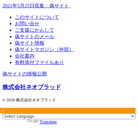
2021年5月25日収集：偽サイト
このサイトについて
お問い合せ
ご支援にかんして
偽サイトのメール
偽サイト情報
偽サイトマガジン（外部）
会社案内
有料添付ファイルあり
偽サイトの情報公開
株式会社ネオブラッド
© 2026 株式会社ネオブラッド
e »
Powered by
Translate