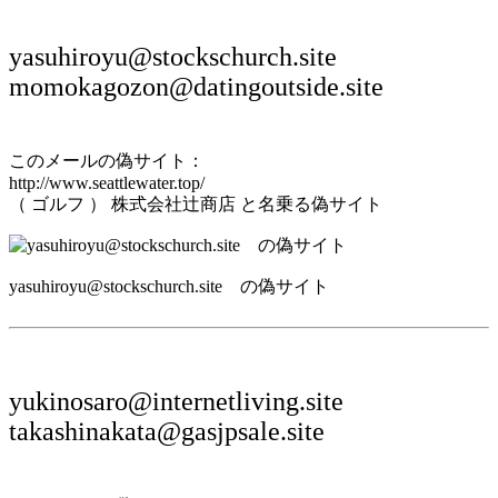
yasuhiroyu@stockschurch.site
momokagozon@datingoutside.site
このメールの偽サイト：
http://www.seattlewater.top/
（ ゴルフ ） 株式会社辻商店 と名乗る偽サイト
yasuhiroyu@stockschurch.site の偽サイト
yukinosaro@internetliving.site
takashinakata@gasjpsale.site