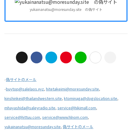
yukainanatsu@moresunday.site の偽サイト
-
偽サイトのメール
-
buytop@salelaos.xyz
,
hitetakeimi@moresunday.site
,
kinshinkei@thailandwestern.site
,
ktominaga@dogslocation.site
,
mhayashida@saleyradio.site
,
service@hikimall.com
,
service@hittuu.com
,
service@www.hlnom.com
,
yukainanatsu@moresunday.site
,
偽サイトのメール