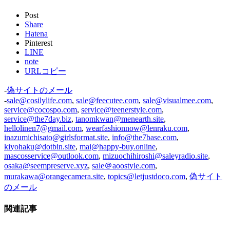
Post
Share
Hatena
Pinterest
LINE
note
URLコピー
-
偽サイトのメール
-
sale@cosilylife.com
,
sale@feecutee.com
,
sale@visualmee.com
,
service@cocospo.com
,
service@teenerstyle.com
,
service@the7day.biz
,
tanomkwan@menearth.site
,
hellolinen7@gmail.com
,
wearfashionnow@lenraku.com
,
inazumichisato@girlsformat.site
,
info@the7base.com
,
kiyohaku@dotbin.site
,
mai@happy-buy.online
,
mascosservice@outlook.com
,
mizuochihiroshi@saleyradio.site
,
osaka@seempreserve.xyz
,
sale＠aoostyle.com
,
murakawa@orangecamera.site
,
topics@letjustdoco.com
,
偽サイト
のメール
関連記事