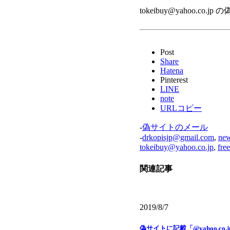
tokeibuy@yahoo.co.jp
Post
Share
Hatena
Pinterest
LINE
note
URLコピー
-
偽サイトのメール
-
drkopisjp@gmail.com
,
new
tokeibuy@yahoo.co.jp
,
fre
関連記事
2019/8/7
偽サイトに記載「@yahoo.co