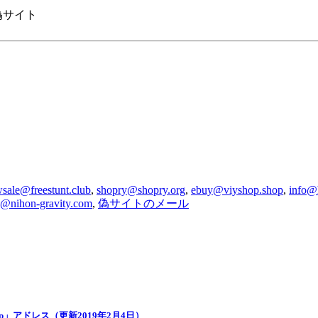
 の偽サイト
sale@freestunt.club
,
shopry@shopry.org
,
ebuy@viyshop.shop
,
info@
e@nihon-gravity.com
,
偽サイトのメール
.jp」アドレス（更新2019年2月4日）