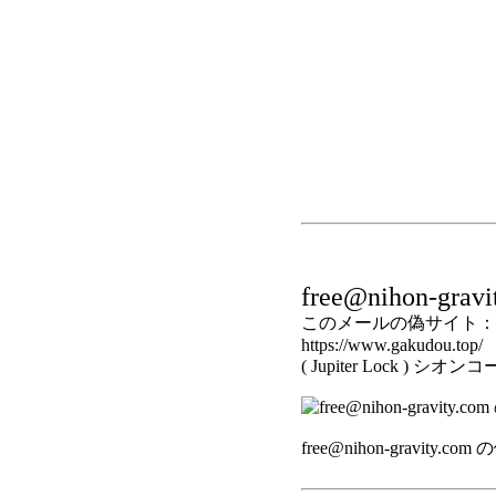
free@nihon-gravi
このメールの偽サイト：
https://www.gakudou.top/
( Jupiter Lock 
free@nihon-gravity.c