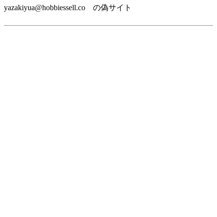
yazakiyua@hobbiessell.co の偽サイト