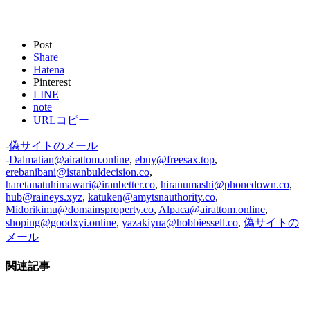
Post
Share
Hatena
Pinterest
LINE
note
URLコピー
-
偽サイトのメール
-
Dalmatian@airattom.online
,
ebuy@freesax.top
,
erebanibani@istanbuldecision.co
,
haretanatuhimawari@iranbetter.co
,
hiranumashi@phonedown.co
,
hub@raineys.xyz
,
katuken@amytsnauthority.co
,
Midorikimu@domainsproperty.co
,
Alpaca@airattom.online
,
shoping@goodxyi.online
,
yazakiyua@hobbiessell.co
,
偽サイトの
メール
関連記事