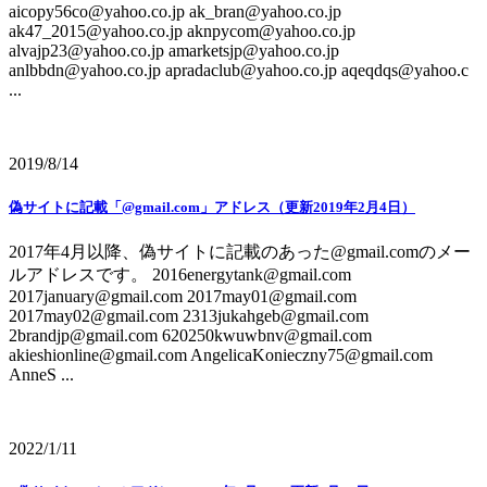
aicopy56co@yahoo.co.jp ak_bran@yahoo.co.jp
ak47_2015@yahoo.co.jp aknpycom@yahoo.co.jp
alvajp23@yahoo.co.jp amarketsjp@yahoo.co.jp
anlbbdn@yahoo.co.jp apradaclub@yahoo.co.jp aqeqdqs@yahoo.c
...
2019/8/14
偽サイトに記載「@gmail.com」アドレス（更新2019年2月4日）
2017年4月以降、偽サイトに記載のあった@gmail.comのメー
ルアドレスです。 2016energytank@gmail.com
2017january@gmail.com 2017may01@gmail.com
2017may02@gmail.com 2313jukahgeb@gmail.com
2brandjp@gmail.com 620250kwuwbnv@gmail.com
akieshionline@gmail.com AngelicaKonieczny75@gmail.com
AnneS ...
2022/1/11