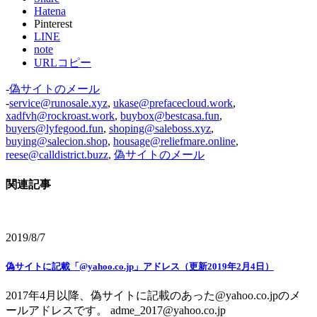
Hatena
Pinterest
LINE
note
URLコピー
-
偽サイトのメール
-
service@runosale.xyz
,
ukase@prefacecloud.work
,
xadfvh@rockroast.work
,
buybox@bestcasa.fun
,
buyers@lyfegood.fun
,
shoping@saleboss.xyz
,
buying@salecion.shop
,
housage@reliefmare.online
,
reese@calldistrict.buzz
,
偽サイトのメール
関連記事
2019/8/7
偽サイトに記載「@yahoo.co.jp」アドレス（更新2019年2月4日）
2017年4月以降、偽サイトに記載のあった@yahoo.co.jpのメ
ールアドレスです。 adme_2017@yahoo.co.jp