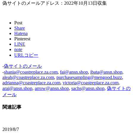
偽サイトのメールアドレス：2022年10月13日収集
Post
Share
Hatena
Pinterest
LINE
note
URLコピー
-
偽サイトのメール
-
shania@coastreplace.za.com
,
fai@ansn.shop
,
ibata@ansn.shop
,
aleah@coastreplace.za.com
,
purchasesampling@mengood.buzz
,
adrianna@coastreplace.za.com
,
victoria@coastreplace.za.com
,
arai@ansn.shop
,
arrow@ansn.shop
,
sachs@ansn.shop
,
偽サイトの
メール
関連記事
2019/8/7