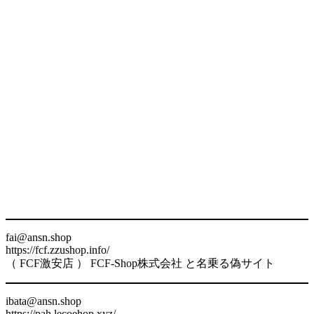
fai@ansn.shop
https://fcf.zzushop.info/
（ FCF激安店 ） FCF-Shop株式会社 と名乗る偽サイト
ibata@ansn.shop
https://pah.lecoehop.xyz/