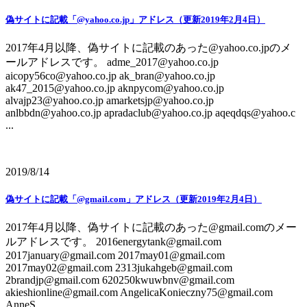
偽サイトに記載「@yahoo.co.jp」アドレス（更新2019年2月4日）
2017年4月以降、偽サイトに記載のあった@yahoo.co.jpのメ
ールアドレスです。 adme_2017@yahoo.co.jp
aicopy56co@yahoo.co.jp ak_bran@yahoo.co.jp
ak47_2015@yahoo.co.jp aknpycom@yahoo.co.jp
alvajp23@yahoo.co.jp amarketsjp@yahoo.co.jp
anlbbdn@yahoo.co.jp apradaclub@yahoo.co.jp aqeqdqs@yahoo.c
...
2019/8/14
偽サイトに記載「@gmail.com」アドレス（更新2019年2月4日）
2017年4月以降、偽サイトに記載のあった@gmail.comのメー
ルアドレスです。 2016energytank@gmail.com
2017january@gmail.com 2017may01@gmail.com
2017may02@gmail.com 2313jukahgeb@gmail.com
2brandjp@gmail.com 620250kwuwbnv@gmail.com
akieshionline@gmail.com AngelicaKonieczny75@gmail.com
AnneS ...