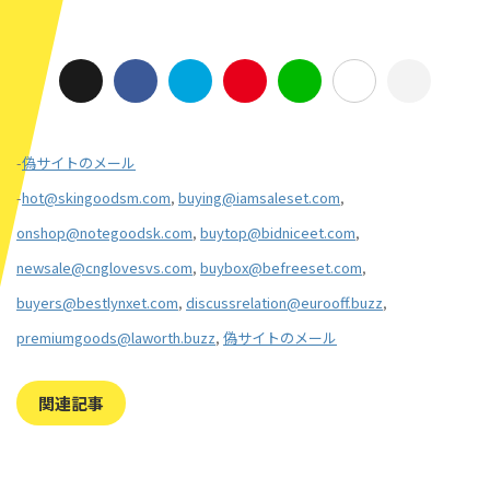
-
偽サイトのメール
-
hot@skingoodsm.com
,
buying@iamsaleset.com
,
onshop@notegoodsk.com
,
buytop@bidniceet.com
,
newsale@cnglovesvs.com
,
buybox@befreeset.com
,
buyers@bestlynxet.com
,
discussrelation@eurooff.buzz
,
premiumgoods@laworth.buzz
,
偽サイトのメール
関連記事