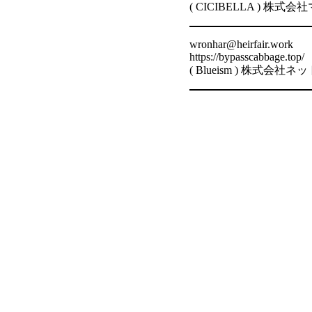
( CICIBELLA ) 
wronhar@heirfair.work
https://bypasscabbage.top/
( Blueism ) 株式