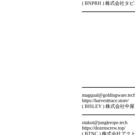
( BNPRH ) 株式会
magqual@goldingware.tec
https://harvesttrace.store/
( BISLEY ) 株式会
otakot@junglerope.tech
https://dozenscrew.top/
( BTNC ) 株式会社