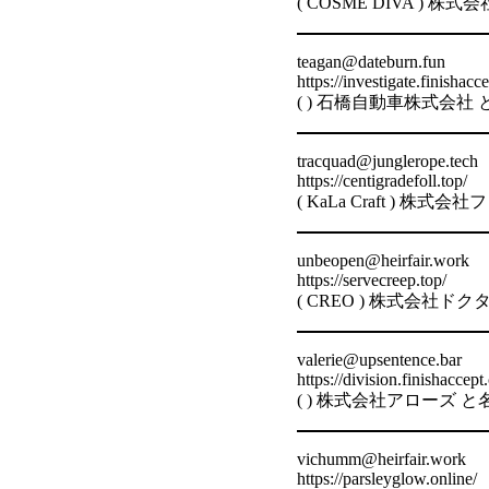
( COSME DIVA )
teagan@dateburn.fun
https://investigate.finishacce
( ) 石橋自動車株式会社
tracquad@junglerope.tech
https://centigradefoll.top/
( KaLa Craft )
unbeopen@heirfair.work
https://servecreep.top/
( CREO ) 株式会社
valerie@upsentence.bar
https://division.finishaccept.
( ) 株式会社アローズ 
vichumm@heirfair.work
https://parsleyglow.online/