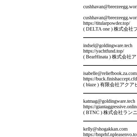
cushhavan@breezeegg.
cushhavan@breezeegg.wor
https://titularpowder.top/
( DELTA one ) 
indsel@goldingware.tech
https://yachtfund.top/
( BearHinata ) 
isabelle@reliefbook.za.com
https://buck.finishaccept.cfd
( blaze ) 有限会社
katmag@goldingware.tech
https://giantaggressive.onlin
( BTNC ) 株式会社
kelly@shogakkan.com
https://bnprhf.npleasenvo.to