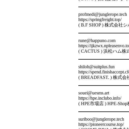
profmedi@junglerope.tech
https://springfreight.top/
( B.F SHOP ) 株
rune@happuno.com
https://ijkzwx.npleasenvo.to
( CACTUS ) 浜松ハ
shiloh@suitplus.fun
https://spend.finishaccept.cf
( BREADFAST. )
souei@uesms.art
https://hpe.inclubo.info/
( HPE市場店 ) HPE-
suriboo@junglerope.tech
https://pioneercourse.top/