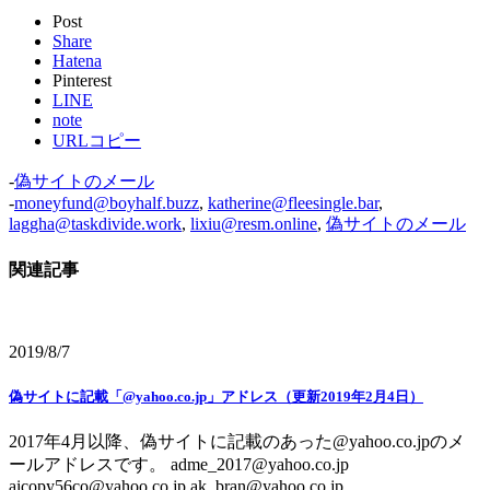
Post
Share
Hatena
Pinterest
LINE
note
URLコピー
-
偽サイトのメール
-
moneyfund@boyhalf.buzz
,
katherine@fleesingle.bar
,
laggha@taskdivide.work
,
lixiu@resm.online
,
偽サイトのメール
関連記事
2019/8/7
偽サイトに記載「@yahoo.co.jp」アドレス（更新2019年2月4日）
2017年4月以降、偽サイトに記載のあった@yahoo.co.jpのメ
ールアドレスです。 adme_2017@yahoo.co.jp
aicopy56co@yahoo.co.jp ak_bran@yahoo.co.jp