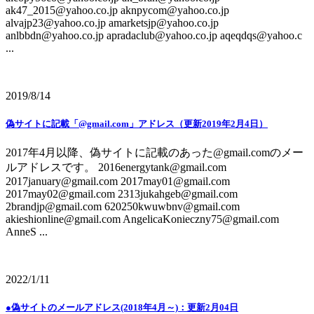
ak47_2015@yahoo.co.jp aknpycom@yahoo.co.jp
alvajp23@yahoo.co.jp amarketsjp@yahoo.co.jp
anlbbdn@yahoo.co.jp apradaclub@yahoo.co.jp aqeqdqs@yahoo.c
...
2019/8/14
偽サイトに記載「@gmail.com」アドレス（更新2019年2月4日）
2017年4月以降、偽サイトに記載のあった@gmail.comのメー
ルアドレスです。 2016energytank@gmail.com
2017january@gmail.com 2017may01@gmail.com
2017may02@gmail.com 2313jukahgeb@gmail.com
2brandjp@gmail.com 620250kwuwbnv@gmail.com
akieshionline@gmail.com AngelicaKonieczny75@gmail.com
AnneS ...
2022/1/11
●偽サイトのメールアドレス(2018年4月～)：更新2月04日