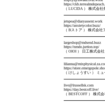
https://ckb.terrealmdepeach
（ LUCIDA ） 株式
jetspea@diaryassent.work
https://anxietycolor.buzz/
（ Bストア ） 株式会
largeshop@mdsend.buzz
https://nmdo.jurtion.top/
（ OIOI ） 日工株式
lilianna@mixphysical.za.c
https://store.emergepole.sho
（ けしょうすい ） ミ
live@lrussellsk.com
https://day.bestcoff.live/
（ BESTCOFF ） 