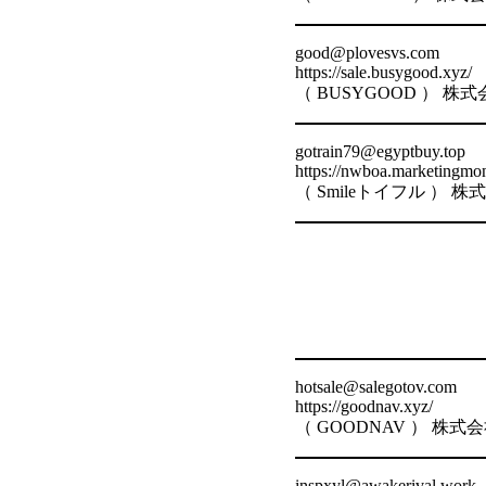
good@plovesvs.com
https://sale.busygood.xyz/
（ BUSYGOOD ）
gotrain79@egyptbuy.top
https://nwboa.marketingmon
（ Smileトイフル ）
hotsale@salegotov.com
https://goodnav.xyz/
（ GOODNAV ） 株
inspxyl@awakerival.work