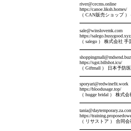
river@cecms.online
https://canoe.liksh.homes/
（ CAN販売ショップ ） ca
sale@winslovemk.com
https://salego.busygood.xyz
（ salego ） 株式
shoppingmall@mdsend.buz
https://xgst.billshot.icu/
（ Giftmall ） 日
sporyari@redwinefit.work
https://bloodusage.top/
（ hugge bridal 
tania@daytemporary.za.co
https://training.proposedow
（ リサストア ） 合同