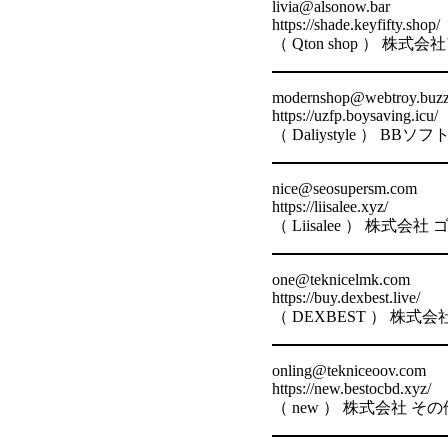
livia@alsonow.bar
https://shade.keyfifty.shop/
（ Qton shop ） 
modernshop@webtroy.buz
https://uzfp.boysaving.icu/
（ Daliystyle ）
nice@seosupersm.com
https://liisalee.xyz/
（ Liisalee ） 株式
one@teknicelmk.com
https://buy.dexbest.live/
（ DEXBEST ） 株式
onling@tekniceoov.com
https://new.bestocbd.xyz/
（ new ） 株式会社 