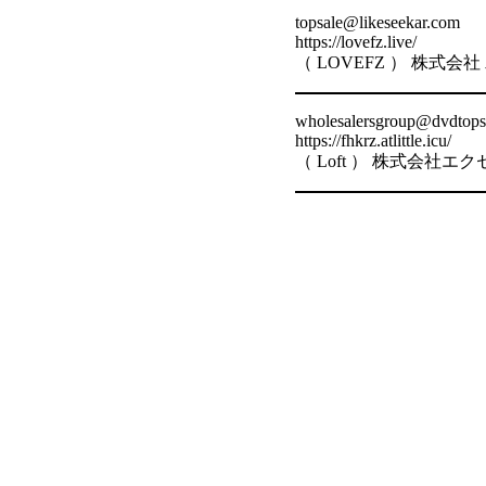
topsale@likeseekar.com
https://lovefz.live/
（ LOVEFZ ） 株式
wholesalersgroup@dvdtops
https://fhkrz.atlittle.icu/
（ Loft ） 株式会社