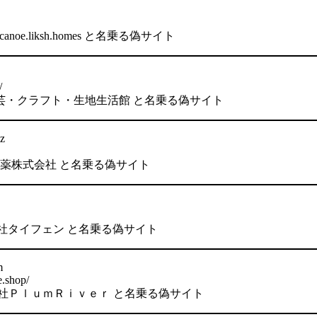
noe.liksh.homes と名乗る偽サイト
/
会社 手芸・クラフト・生地生活館 と名乗る偽サイト
z
本予防医薬株式会社 と名乗る偽サイト
） 株式会社タイフェン と名乗る偽サイト
m
e.shop/
会社ＰｌｕｍＲｉｖｅｒ と名乗る偽サイト