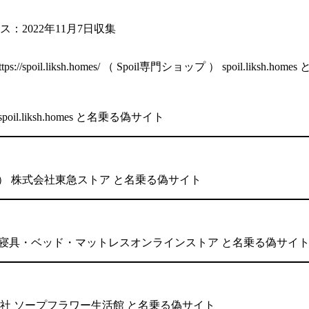
：2022年11月7日収集
e https://spoil.liksh.homes/ （ Spoil専門ショップ ） spoil.liksh
poil.liksh.homes と名乗る偽サイト
SET ） 株式会社東急ストア と名乗る偽サイト
株式会社 寝具・ベッド・マットレスオンラインストア と名乗る偽サイ
株式会社 ソープフラワー生活館 と名乗る偽サイト