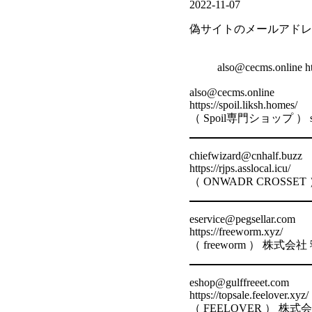
2022-11-07
偽サイトのメールアドレス
also@cecms.onlin
also@cecms.online
https://spoil.liksh.homes/
（ Spoil専門ショップ ） s
chiefwizard@cnhalf.buzz
https://rjps.asslocal.icu/
（ ONWADR CROS
eservice@pegsellar.com
https://freeworm.xyz/
（ freeworm ） 
eshop@gulffreeet.com
https://topsale.feelover.xyz/
（ FEELOVER ） 