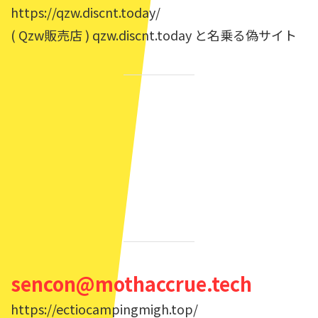
https://qzw.discnt.today/
( Qzw販売店 ) qzw.discnt.today と名乗る偽サイト
sencon@mothaccrue.tech
https://ectiocampingmigh.top/