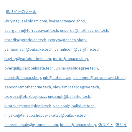
-
偽サイトのメール
-
buying@selloldsm.com
,
iwase@tanaco.shop
,
asargumm@terraceawait.tech
,
unsores@mothaccrue.tech
,
abrodis@gradeice.tech
,
ryoryo@tanaco.shop
,
yamaomach@ballalike.tech
,
yamahcom@varyfine.tech
,
buytop@sofabestmk.com
,
moto@tanaco.shop
,
overquil@carbonhaste.tech
,
uninar@saildegree.tech
,
marsh@tanaco.shop
,
julii@cotana.win
,
cassemo@terraceawait.tech
,
sencon@mothaccrue.tech
,
viewalm@saildegree.tech
,
express@ebizbuy.buzz
,
uncaxiph@ballalike.tech
,
kitataka@roundplenti.tech
,
vacicoal@ballalike.tech
,
miyako@tanaco.shop
,
wicketsu@ballalike.tech
,
clearancesale@goomacc.com
,
koichi@tanaco.shop
,
偽サイト
,
偽サイ