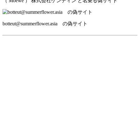
（ Moewe ） 株式会社ゲンティン と名乗る偽サイト
botteut@summerflower.asia の偽サイト