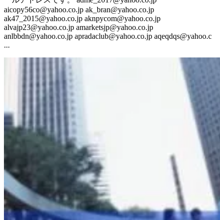
aicopy56co@yahoo.co.jp ak_bran@yahoo.co.jp
ak47_2015@yahoo.co.jp aknpycom@yahoo.co.jp
alvajp23@yahoo.co.jp amarketsjp@yahoo.co.jp
anlbbdn@yahoo.co.jp apradaclub@yahoo.co.jp aqeqdqs@yahoo.c
...