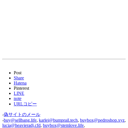
Post
Share
Hatena
Pinterest
LINE
note
URLコピー
-
偽サイトのメール
-
buy@sellbang.life
,
karlei@bumprail.tech
,
buybox@pedroshop.xyz
,
lucia@heavieradj.cfd
,
buybox@stemlove.life
,