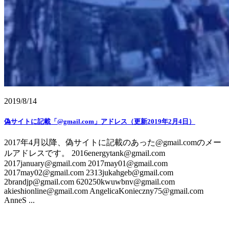
2019/8/14
偽サイトに記載「@gmail.com」アドレス（更新2019年2月4日）
2017年4月以降、偽サイトに記載のあった@gmail.comのメー
ルアドレスです。 2016energytank@gmail.com
2017january@gmail.com 2017may01@gmail.com
2017may02@gmail.com 2313jukahgeb@gmail.com
2brandjp@gmail.com 620250kwuwbnv@gmail.com
akieshionline@gmail.com AngelicaKonieczny75@gmail.com
AnneS ...