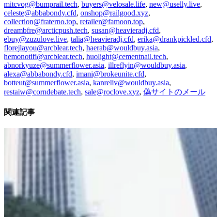
mitcvog@bumprail.tech
,
buyers@velosale.life
,
new@uselly.live
,
celeste@abbabondy.cfd
,
onshop@railgood.xyz
,
collection@fraterno.top
,
retailer@famoon.top
,
dreambfre@arcticpush.tech
,
susan@heavieradj.cfd
,
ebuy@zuzulove.live
,
talia@heavieradj.cfd
,
erika@drankpickled.cfd
,
florejlayou@arcblear.tech
,
haerab@wouldbuy.asia
,
hemonotifi@arcblear.tech
,
huolight@cementnail.tech
,
abnorkyuze@summerflower.asia
,
illreflyin@wouldbuy.asia
,
alexa@abbabondy.cfd
,
imani@brokeunite.cfd
,
botteut@summerflower.asia
,
kanreliv@wouldbuy.asia
,
restaiw@corndebate.tech
,
sale@roclove.xyz
,
偽サイトのメール
関連記事