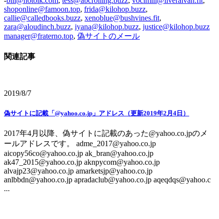
-
bill@hotolk.com
,
tess@abcrolling.buzz
,
vocimill@liveralvan.fit
,
shoponline@famoon.top
,
frida@kilohop.buzz
,
callie@calledbooks.buzz
,
xenoblue@bushvines.fit
,
zara@aloudinch.buzz
,
iyana@kilohop.buzz
,
justice@kilohop.buzz
manager@fraterno.top
,
偽サイトのメール
関連記事
2019/8/7
偽サイトに記載「@yahoo.co.jp」アドレス（更新2019年2月4日）
2017年4月以降、偽サイトに記載のあった@yahoo.co.jpのメ
ールアドレスです。 adme_2017@yahoo.co.jp
aicopy56co@yahoo.co.jp ak_bran@yahoo.co.jp
ak47_2015@yahoo.co.jp aknpycom@yahoo.co.jp
alvajp23@yahoo.co.jp amarketsjp@yahoo.co.jp
anlbbdn@yahoo.co.jp apradaclub@yahoo.co.jp aqeqdqs@yahoo.c
...