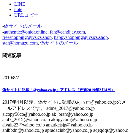
LINE
note
URLコピー
-
偽サイトのメール
-
authentic@onior.online
,
fan@candijay.com
,
freeshopping@lysics.shop
,
happyshopping@lysics.shop
,
star@homuzu.com
,
偽サイトのメール
関連記事
2019/8/7
偽サイトに記載「@yahoo.co.jp」アドレス（更新2019年2月4日）
2017年4月以降、偽サイトに記載のあった@yahoo.co.jpのメ
ールアドレスです。 adme_2017@yahoo.co.jp
aicopy56co@yahoo.co.jp ak_bran@yahoo.co.jp
ak47_2015@yahoo.co.jp aknpycom@yahoo.co.jp
alvajp23@yahoo.co.jp amarketsjp@yahoo.co.jp
anlbbdn@yahoo.co.jp apradaclub@yahoo.co.jp aqeqdqs@yahoo.c