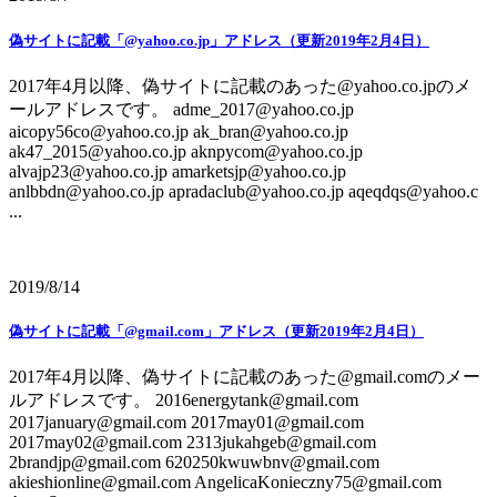
偽サイトに記載「@yahoo.co.jp」アドレス（更新2019年2月4日）
2017年4月以降、偽サイトに記載のあった@yahoo.co.jpのメ
ールアドレスです。 adme_2017@yahoo.co.jp
aicopy56co@yahoo.co.jp ak_bran@yahoo.co.jp
ak47_2015@yahoo.co.jp aknpycom@yahoo.co.jp
alvajp23@yahoo.co.jp amarketsjp@yahoo.co.jp
anlbbdn@yahoo.co.jp apradaclub@yahoo.co.jp aqeqdqs@yahoo.c
...
2019/8/14
偽サイトに記載「@gmail.com」アドレス（更新2019年2月4日）
2017年4月以降、偽サイトに記載のあった@gmail.comのメー
ルアドレスです。 2016energytank@gmail.com
2017january@gmail.com 2017may01@gmail.com
2017may02@gmail.com 2313jukahgeb@gmail.com
2brandjp@gmail.com 620250kwuwbnv@gmail.com
akieshionline@gmail.com AngelicaKonieczny75@gmail.com