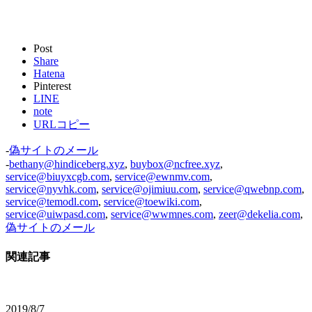
Post
Share
Hatena
Pinterest
LINE
note
URLコピー
-
偽サイトのメール
-
bethany@hindiceberg.xyz
,
buybox@ncfree.xyz
,
service@biuyxcgb.com
,
service@ewnmv.com
,
service@nyvhk.com
,
service@ojimiuu.com
,
service@qwebnp.com
,
service@temodl.com
,
service@toewiki.com
,
service@uiwpasd.com
,
service@wwmnes.com
,
zeer@dekelia.com
,
偽サイトのメール
関連記事
2019/8/7